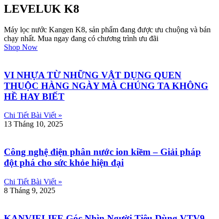
LEVELUK K8
Máy lọc nước Kangen K8, sản phẩm đang được ưu chuộng và bán
chạy nhất. Mua ngay đang có chương trình ưu đãi
Shop Now
VI NHỰA TỪ NHỮNG VẬT DỤNG QUEN
THUỘC HÀNG NGÀY MÀ CHÚNG TA KHÔNG
HỀ HAY BIẾT
Chi Tiết Bài Viết »
13 Tháng 10, 2025
Công nghệ điện phân nước ion kiềm – Giải pháp
đột phá cho sức khỏe hiện đại
Chi Tiết Bài Viết »
8 Tháng 9, 2025
KANVIELIFE Góc Nhìn Người Tiêu Dùng VTV9 –