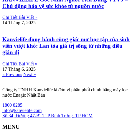
Chủ động bảo vệ sức khỏe từ nguồn nước
Chi Tiết Bài Viết »
14 Tháng 7, 2025
Kanvielife đồng hành cùng giấc mơ học tập của sinh
viên vượt khó: Lan tỏa giá trị sống từ những điều
giản dị
Chi Tiết Bài Viết »
17 Tháng 6, 2025
« Previous
Next »
Công ty TNHH Kanvielife là đơn vị phân phối chính hãng máy lọc
nước Enagic Nhật Bản
1800 8285
info@kanvielife.com
Số 34, Đường 47-BTT, P Bình Trưng, TP HCM
MENU