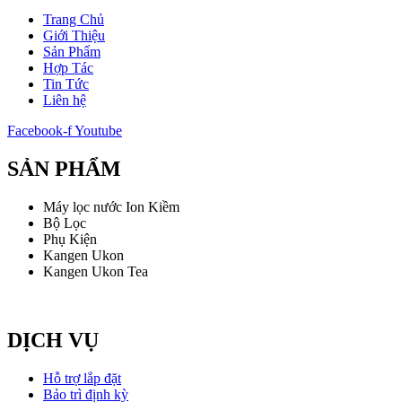
Trang Chủ
Giới Thiệu
Sản Phẩm
Hợp Tác
Tin Tức
Liên hệ
Facebook-f
Youtube
SẢN PHẨM
Máy lọc nước Ion Kiềm
Bộ Lọc
Phụ Kiện
Kangen Ukon
Kangen Ukon Tea
DỊCH VỤ
Hỗ trợ lắp đặt
Bảo trì định kỳ