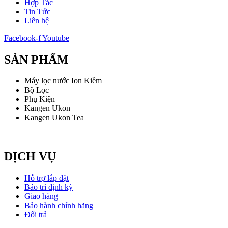
Hợp Tác
Tin Tức
Liên hệ
Facebook-f
Youtube
SẢN PHẨM
Máy lọc nước Ion Kiềm
Bộ Lọc
Phụ Kiện
Kangen Ukon
Kangen Ukon Tea
DỊCH VỤ
Hỗ trợ lắp đặt
Bảo trì định kỳ
Giao hàng
Bảo hành chính hãng
Đổi trả