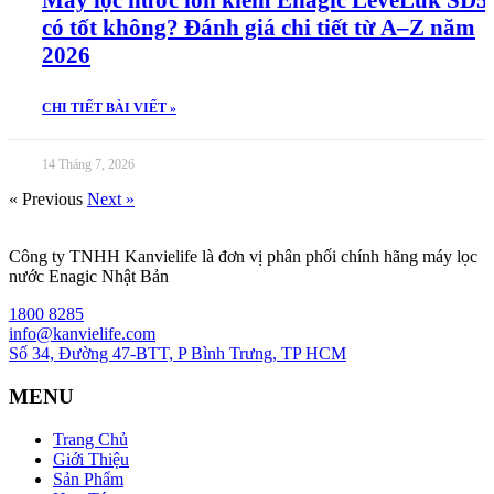
Máy lọc nước ion kiềm Enagic LeveLuk SD5
có tốt không? Đánh giá chi tiết từ A–Z năm
2026
CHI TIẾT BÀI VIẾT »
14 Tháng 7, 2026
« Previous
Next »
Công ty TNHH Kanvielife là đơn vị phân phối chính hãng máy lọc
nước Enagic Nhật Bản
1800 8285
info@kanvielife.com
Số 34, Đường 47-BTT, P Bình Trưng, TP HCM
MENU
Trang Chủ
Giới Thiệu
Sản Phẩm