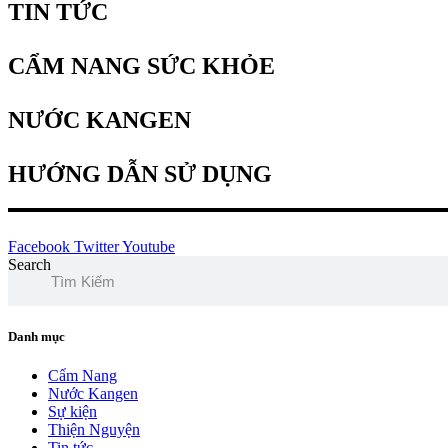
TIN TỨC
CẨM NANG SỨC KHỎE
NƯỚC KANGEN
HƯỚNG DẪN SỬ DỤNG
Facebook
Twitter
Youtube
Search
Danh mục
Cẩm Nang
Nước Kangen
Sự kiện
Thiện Nguyện
Tin tức