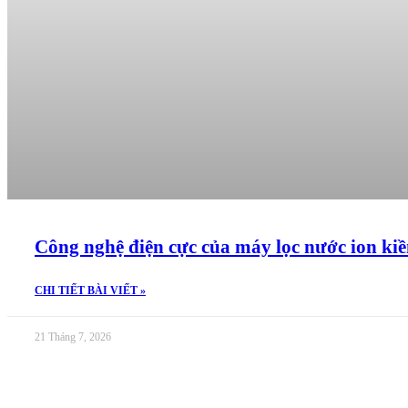
Công nghệ điện cực của máy lọc nước ion ki
CHI TIẾT BÀI VIẾT »
21 Tháng 7, 2026