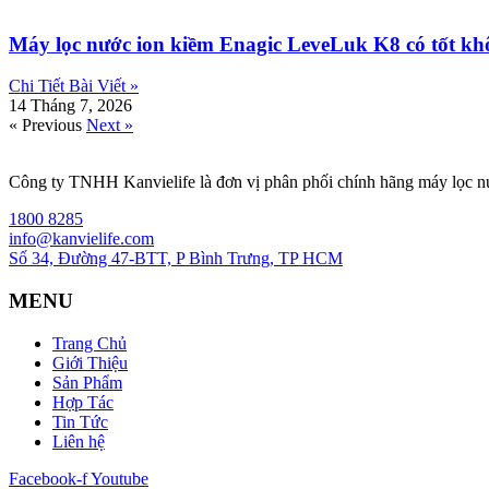
Máy lọc nước ion kiềm Enagic LeveLuk K8 có tốt khô
Chi Tiết Bài Viết »
14 Tháng 7, 2026
« Previous
Next »
Công ty TNHH Kanvielife là đơn vị phân phối chính hãng máy lọc 
1800 8285
info@kanvielife.com
Số 34, Đường 47-BTT, P Bình Trưng, TP HCM
MENU
Trang Chủ
Giới Thiệu
Sản Phẩm
Hợp Tác
Tin Tức
Liên hệ
Facebook-f
Youtube