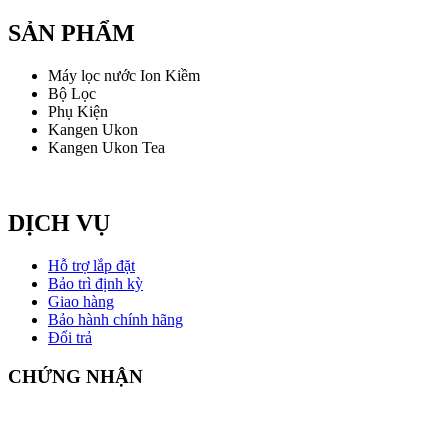
SẢN PHẨM
Máy lọc nước Ion Kiềm
Bộ Lọc
Phụ Kiện
Kangen Ukon
Kangen Ukon Tea
DỊCH VỤ
Hỗ trợ lắp đặt
Bảo trì định kỳ
Giao hàng
Bảo hành chính hãng
Đổi trả
CHỨNG NHẬN