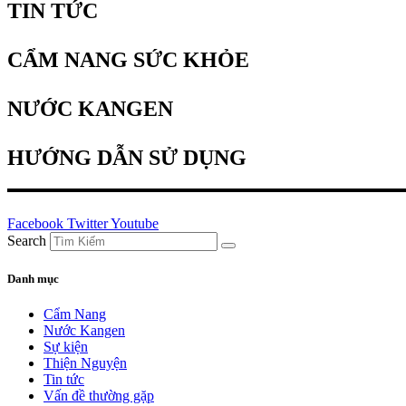
TIN TỨC
CẨM NANG SỨC KHỎE
NƯỚC KANGEN
HƯỚNG DẪN SỬ DỤNG
Facebook
Twitter
Youtube
Search
Danh mục
Cẩm Nang
Nước Kangen
Sự kiện
Thiện Nguyện
Tin tức
Vấn đề thường gặp