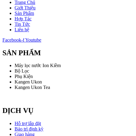
Trang Chủ
Giới Thiệu
Sản Phẩm
Hợp Tác
Tin Tức
Liên hệ
Facebook-f
Youtube
SẢN PHẨM
Máy lọc nước Ion Kiềm
Bộ Lọc
Phụ Kiện
Kangen Ukon
Kangen Ukon Tea
DỊCH VỤ
Hỗ trợ lắp đặt
Bảo trì định kỳ
Giao hàng