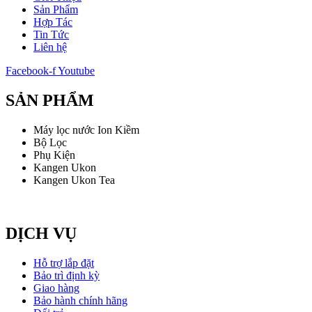
Sản Phẩm
Hợp Tác
Tin Tức
Liên hệ
Facebook-f
Youtube
SẢN PHẨM
Máy lọc nước Ion Kiềm
Bộ Lọc
Phụ Kiện
Kangen Ukon
Kangen Ukon Tea
DỊCH VỤ
Hỗ trợ lắp đặt
Bảo trì định kỳ
Giao hàng
Bảo hành chính hãng