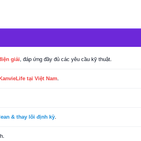
iện giải
, đáp ứng đầy đủ các yêu cầu kỹ thuật.
KanvieLife tại Việt Nam
.
ean & thay lõi định kỳ
.
h.