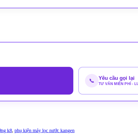
Yêu cầu gọi lại
📞
TƯ VẤN MIỄN PHÍ - 
ớng k8
,
phụ kiện máy lọc nước kangen