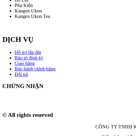
Phụ Kiện
Kangen Ukon
Kangen Ukon Tea
DỊCH VỤ
Hỗ trợ lắp đặt
Bảo trì định kỳ
Giao hàng
Bảo hành chính hãng
Đổi trả
CHỨNG NHẬN
© All rights reserved
CÔNG TY TNHH KANV