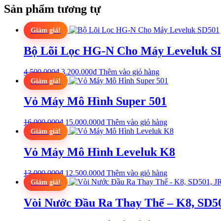
Sản phẩm tương tự
Giảm giá!
Bộ Lõi Lọc HG-N Cho Máy Leveluk S
Giá
Giá
4.500.000
₫
3.200.000
₫
Thêm vào giỏ hàng
gốc
hiện
Giảm giá!
là:
tại
4.500.000₫.
là:
Vỏ Máy Mô Hình Super 501
3.200.000₫.
Giá
Giá
16.000.000
₫
15.000.000
₫
Thêm vào giỏ hàng
gốc
hiện
Giảm giá!
là:
tại
16.000.000₫.
là:
Vỏ Máy Mô Hình Leveluk K8
15.000.000₫.
Giá
Giá
13.000.000
₫
12.500.000
₫
Thêm vào giỏ hàng
gốc
hiện
Giảm giá!
là:
tại
13.000.000₫.
là:
Vòi Nước Đầu Ra Thay Thế – K8, SD5
12.500.000₫.