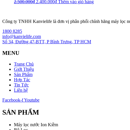
Giá
Giá
2.500.000
₫
2.400.000
₫
Thêm vào giỏ hàng
gốc
hiện
là:
tại
2.500.000₫.
là:
Công ty TNHH Kanvielife là đơn vị phân phối chính hãng máy lọc 
2.400.000₫.
1800 8285
info@kanvielife.com
Số 34, Đường 47-BTT, P Bình Trưng, TP HCM
MENU
Trang Chủ
Giới Thiệu
Sản Phẩm
Hợp Tác
Tin Tức
Liên hệ
Facebook-f
Youtube
SẢN PHẨM
Máy lọc nước Ion Kiềm
Bộ Lọc