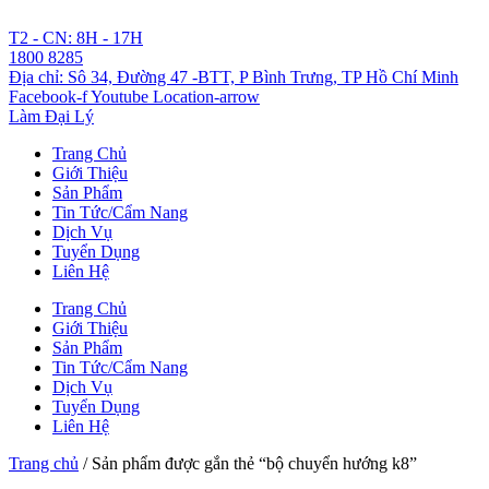
Chuyển
đến
T2 - CN: 8H - 17H
nội
1800 8285
dung
Địa chỉ: Sô 34, Đường 47 -BTT, P Bình Trưng, TP Hồ Chí Minh
Facebook-f
Youtube
Location-arrow
Làm Đại Lý
Trang Chủ
Giới Thiệu
Sản Phẩm
Tin Tức/Cẩm Nang
Dịch Vụ
Tuyển Dụng
Liên Hệ
Trang Chủ
Giới Thiệu
Sản Phẩm
Tin Tức/Cẩm Nang
Dịch Vụ
Tuyển Dụng
Liên Hệ
Trang chủ
/ Sản phẩm được gắn thẻ “bộ chuyển hướng k8”