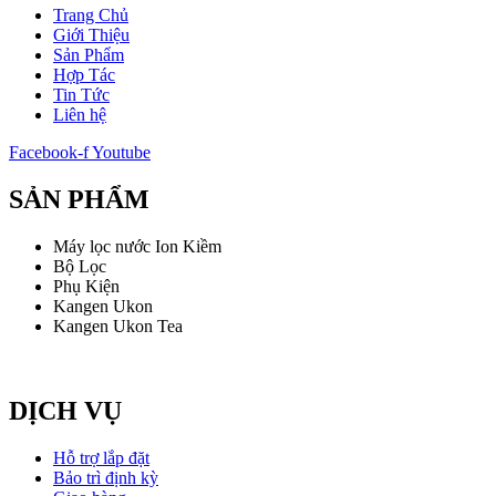
Trang Chủ
Giới Thiệu
Sản Phẩm
Hợp Tác
Tin Tức
Liên hệ
Facebook-f
Youtube
SẢN PHẨM
Máy lọc nước Ion Kiềm
Bộ Lọc
Phụ Kiện
Kangen Ukon
Kangen Ukon Tea
DỊCH VỤ
Hỗ trợ lắp đặt
Bảo trì định kỳ