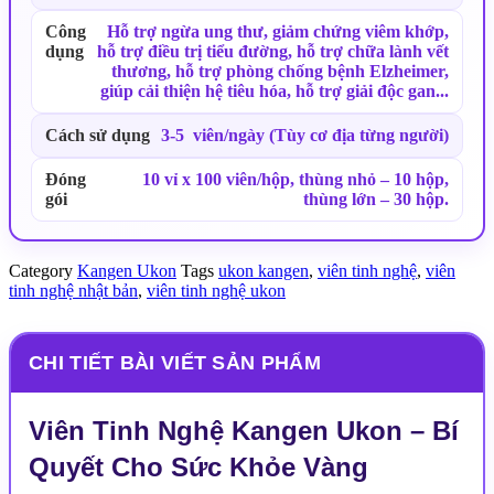
Công
Hỗ trợ ngừa ung thư, giảm chứng viêm khớp,
dụng
hỗ trợ điều trị tiểu đường, hỗ trợ chữa lành vết
thương, hỗ trợ phòng chống bệnh Elzheimer,
giúp cải thiện hệ tiêu hóa, hỗ trợ giải độc gan...
Cách sử dụng
3-5 viên/ngày (Tùy cơ địa từng người)
Đóng
10 vỉ x 100 viên/hộp, thùng nhỏ – 10 hộp,
gói
thùng lớn – 30 hộp.
Category
Kangen Ukon
Tags
ukon kangen
,
viên tinh nghệ
,
viên
tinh nghệ nhật bản
,
viên tinh nghệ ukon
CHI TIẾT BÀI VIẾT SẢN PHẨM
Viên Tinh Nghệ Kangen Ukon – Bí
Quyết Cho Sức Khỏe Vàng