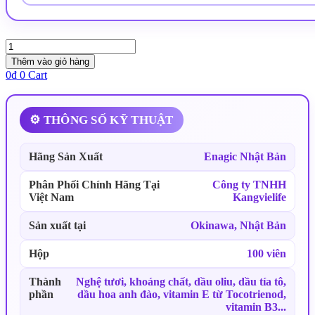
Viên
Tinh
Thêm vào giỏ hàng
Nghệ
0
₫
0
Cart
Kangen
Ukon
số
⚙️ THÔNG SỐ KỸ THUẬT
lượng
Hãng Sản Xuất
Enagic Nhật Bản
Phân Phối Chính Hãng Tại
Công ty TNHH
Việt Nam
Kangvielife
Sản xuất tại
Okinawa, Nhật Bản
Hộp
100 viên
Thành
Nghệ tươi, khoáng chất, dầu oliu, dầu tía tô,
phần
dầu hoa anh đào, vitamin E từ Tocotrienod,
vitamin B3...