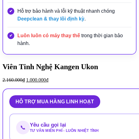
Hỗ trợ bảo hành và lỗi kỹ thuật nhanh chóng
Deepclean & thay lõi định kỳ
.
Luôn luôn có máy thay thế
trong thời gian bảo
hành.
Viên Tinh Nghệ Kangen Ukon
Giá
Giá
2.160.000
₫
1.000.000
₫
gốc
hiện
là:
tại
2.160.000₫.
là:
HỖ TRỢ MUA HÀNG LINH HOẠT
1.000.000₫.
Yêu cầu gọi lại
📞
TƯ VẤN MIỄN PHÍ - LUÔN NHIỆT TÌNH