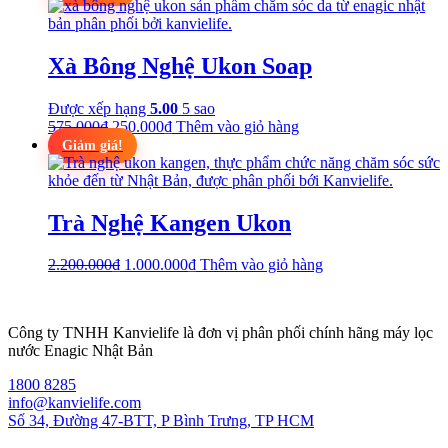
Xà Bông Nghệ Ukon Soap
Được xếp hạng
5.00
5 sao
Giá
Giá
575.000
₫
250.000
₫
Thêm vào giỏ hàng
gốc
hiện
Giảm giá!
là:
tại
575.000₫.
là:
250.000₫.
Trà Nghệ Kangen Ukon
Giá
Giá
2.200.000
₫
1.000.000
₫
Thêm vào giỏ hàng
gốc
hiện
là:
tại
2.200.000₫.
là:
Công ty TNHH Kanvielife là đơn vị phân phối chính hãng máy lọc
1.000.000₫.
nước Enagic Nhật Bản
1800 8285
info@kanvielife.com
Số 34, Đường 47-BTT, P Bình Trưng, TP HCM