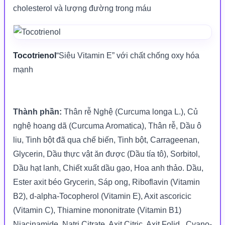
cholesterol và lượng đường trong máu
Tocotrienol
“Siêu Vitamin E” với chất chống oxy hóa
mạnh
Thành phần:
Thân rễ Nghệ (Curcuma longa L.), Củ
nghệ hoang dã (Curcuma Aromatica), Thân rễ, Dầu ô
liu, Tinh bột đã qua chế biến, Tinh bột, Carrageenan,
Glycerin, Dầu thực vật ăn được (Dầu tía tô), Sorbitol,
Dầu hạt lanh, Chiết xuất dầu gạo, Hoa anh thảo. Dầu,
Ester axit béo Grycerin, Sáp ong, Riboflavin (Vitamin
B2), d-alpha-Tocopherol (Vitamin E), Axit ascoricic
(Vitamin C), Thiamine mononitrate (Vitamin B1)
Niacinamide, Natri Citrate, Axit Citric, Axit Folid , Cyano-