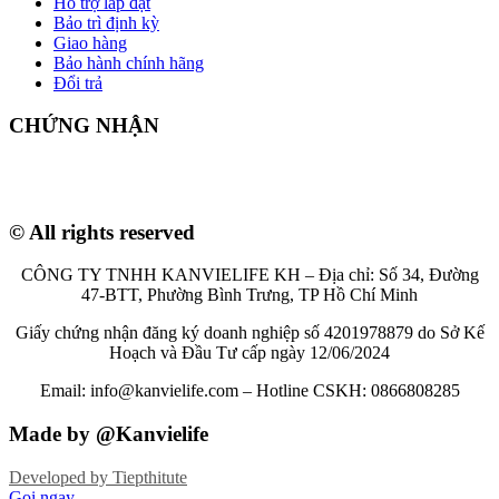
Hỗ trợ lắp đặt
Bảo trì định kỳ
Giao hàng
Bảo hành chính hãng
Đổi trả
CHỨNG NHẬN
© All rights reserved
CÔNG TY TNHH KANVIELIFE KH – Địa chỉ: Số 34, Đường
47-BTT, Phường Bình Trưng, TP Hồ Chí Minh
Giấy chứng nhận đăng ký doanh nghiệp số 4201978879 do Sở Kế
Hoạch và Đầu Tư cấp ngày 12/06/2024
Email: info@kanvielife.com – Hotline CSKH: 0866808285
Made by @Kanvielife
Developed by
Tiepthitute
Gọi ngay