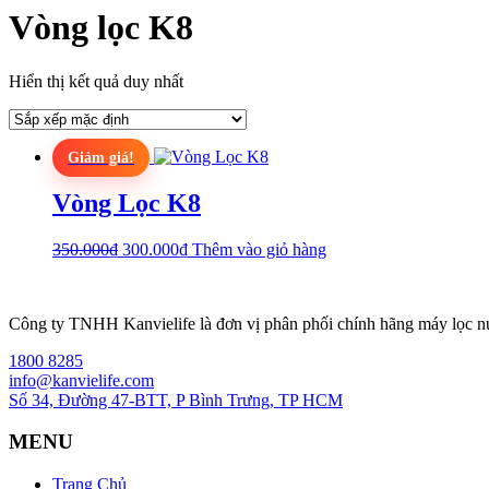
Vòng lọc K8
Hiển thị kết quả duy nhất
Giảm giá!
Vòng Lọc K8
Giá
Giá
350.000
₫
300.000
₫
Thêm vào giỏ hàng
gốc
hiện
là:
tại
350.000₫.
là:
Công ty TNHH Kanvielife là đơn vị phân phối chính hãng máy lọc 
300.000₫.
1800 8285
info@kanvielife.com
Số 34, Đường 47-BTT, P Bình Trưng, TP HCM
MENU
Trang Chủ