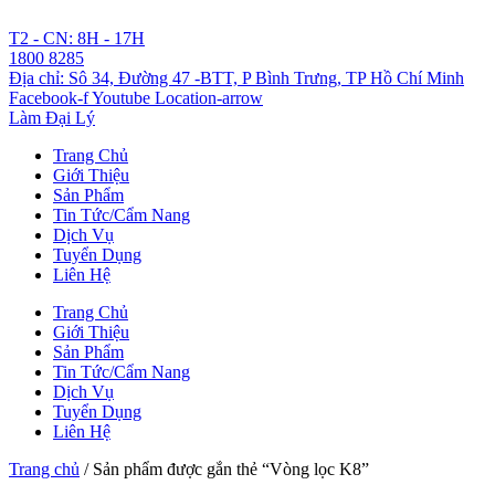
Chuyển
đến
T2 - CN: 8H - 17H
nội
1800 8285
dung
Địa chỉ: Sô 34, Đường 47 -BTT, P Bình Trưng, TP Hồ Chí Minh
Facebook-f
Youtube
Location-arrow
Làm Đại Lý
Trang Chủ
Giới Thiệu
Sản Phẩm
Tin Tức/Cẩm Nang
Dịch Vụ
Tuyển Dụng
Liên Hệ
Trang Chủ
Giới Thiệu
Sản Phẩm
Tin Tức/Cẩm Nang
Dịch Vụ
Tuyển Dụng
Liên Hệ
Trang chủ
/ Sản phẩm được gắn thẻ “Vòng lọc K8”