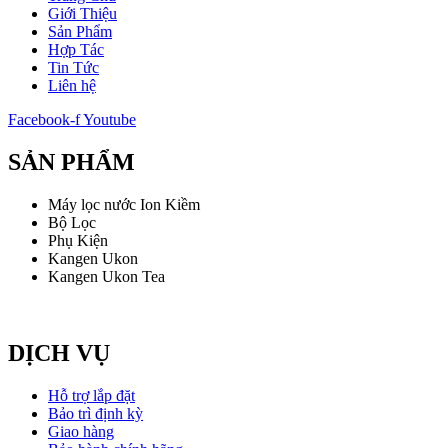
Giới Thiệu
Sản Phẩm
Hợp Tác
Tin Tức
Liên hệ
Facebook-f
Youtube
SẢN PHẨM
Máy lọc nước Ion Kiềm
Bộ Lọc
Phụ Kiện
Kangen Ukon
Kangen Ukon Tea
DỊCH VỤ
Hỗ trợ lắp đặt
Bảo trì định kỳ
Giao hàng