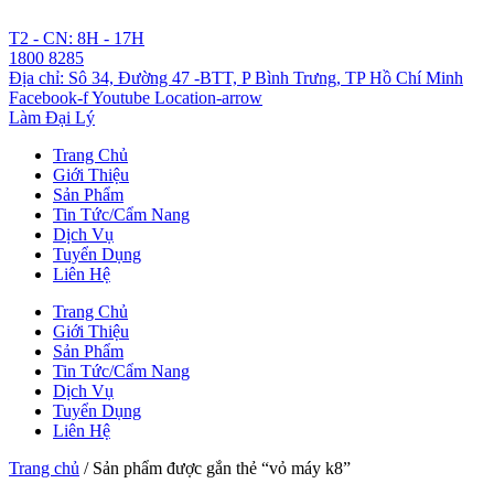
Chuyển
đến
T2 - CN: 8H - 17H
nội
1800 8285
dung
Địa chỉ: Sô 34, Đường 47 -BTT, P Bình Trưng, TP Hồ Chí Minh
Facebook-f
Youtube
Location-arrow
Làm Đại Lý
Trang Chủ
Giới Thiệu
Sản Phẩm
Tin Tức/Cẩm Nang
Dịch Vụ
Tuyển Dụng
Liên Hệ
Trang Chủ
Giới Thiệu
Sản Phẩm
Tin Tức/Cẩm Nang
Dịch Vụ
Tuyển Dụng
Liên Hệ
Trang chủ
/ Sản phẩm được gắn thẻ “vỏ máy k8”