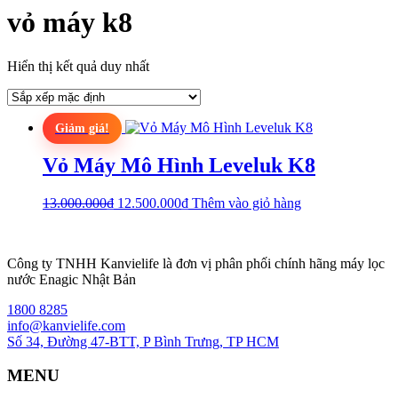
vỏ máy k8
Hiển thị kết quả duy nhất
Giảm giá!
Vỏ Máy Mô Hình Leveluk K8
Giá
Giá
13.000.000
₫
12.500.000
₫
Thêm vào giỏ hàng
gốc
hiện
là:
tại
13.000.000₫.
là:
Công ty TNHH Kanvielife là đơn vị phân phối chính hãng máy lọc
12.500.000₫.
nước Enagic Nhật Bản
1800 8285
info@kanvielife.com
Số 34, Đường 47-BTT, P Bình Trưng, TP HCM
MENU