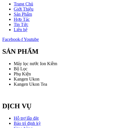
Trang Chủ
Giới Thiệu
Sản Phẩm
Hợp Tác
Tin Tức
Liên hệ
Facebook-f
Youtube
SẢN PHẨM
Máy lọc nước Ion Kiềm
Bộ Lọc
Phụ Kiện
Kangen Ukon
Kangen Ukon Tea
DỊCH VỤ
Hỗ trợ lắp đặt
Bảo trì định kỳ