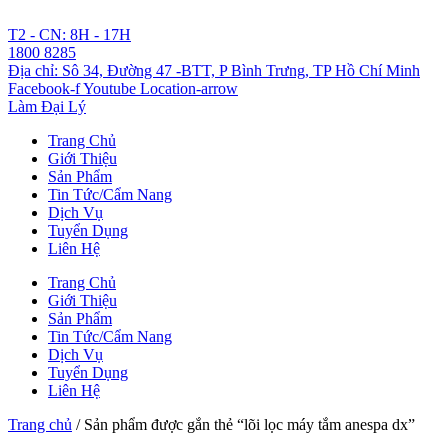
Chuyển
đến
T2 - CN: 8H - 17H
nội
1800 8285
dung
Địa chỉ: Sô 34, Đường 47 -BTT, P Bình Trưng, TP Hồ Chí Minh
Facebook-f
Youtube
Location-arrow
Làm Đại Lý
Trang Chủ
Giới Thiệu
Sản Phẩm
Tin Tức/Cẩm Nang
Dịch Vụ
Tuyển Dụng
Liên Hệ
Trang Chủ
Giới Thiệu
Sản Phẩm
Tin Tức/Cẩm Nang
Dịch Vụ
Tuyển Dụng
Liên Hệ
Trang chủ
/ Sản phẩm được gắn thẻ “lõi lọc máy tắm anespa dx”