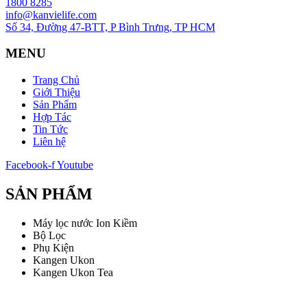
1800 8285
info@kanvielife.com
Số 34, Đường 47-BTT, P Bình Trưng, TP HCM
MENU
Trang Chủ
Giới Thiệu
Sản Phẩm
Hợp Tác
Tin Tức
Liên hệ
Facebook-f
Youtube
SẢN PHẨM
Máy lọc nước Ion Kiềm
Bộ Lọc
Phụ Kiện
Kangen Ukon
Kangen Ukon Tea