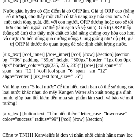
[/ux_text] [ux_text font_size=”1.15″ line_height=”1.5″]
Nước giàu hydro có đặc điểm là có ORP âm. Giá trị ORP cao (bằng
số dương), cho thấy một chất có khả năng oxy hóa cao hơn. Nói
một cách tổng quát, đối với con người, ORP dương hoặc cao sẽ tốt
hơn cho bên ngoài cơ thể (làm sạch và vệ sinh). Giá trị ORP thấp
(bằng số âm) cho thấy một chất có khả năng chống oxy hóa cao hơn
và được ưu tiên dùng qua đường uống. Cũng giống như độ pH, giá
trị ORP là thước đo quan trọng để xác định chất lượng nước.
[/ux_text] [/col_inner] [/row_inner] [/col] [/row] [/section] [section
bg=”706″ padding=”59px” height=”500px” border=”1px 0px 0px
0px” border_color=”rgb(235, 235, 235)”] [row] [col span=”4″
span__sm=”12″] [/col] [col span=”6″ span__sm=”12″
align=”center”] [ux_text font_size=”1.6″]
Vui lòng xem “5 loại nước” để tìm hiểu cách bạn có thể sử dụng các
loại nước khác nhau do máy Kangen Water sản xuất trong gia đình
mình, giúp bạn tiết kiệm tiền mua sản phẩm làm sạch và bảo vệ môi
trường!
[/ux_text] [button text=”Tìm hiểu thêm” letter_case=”lowercase”
color=”success” radius=”99″] [/col] [/row] [/section]
Công ty TNHH Kanvielife là đơn vị phân phối chính hãng máy lọc