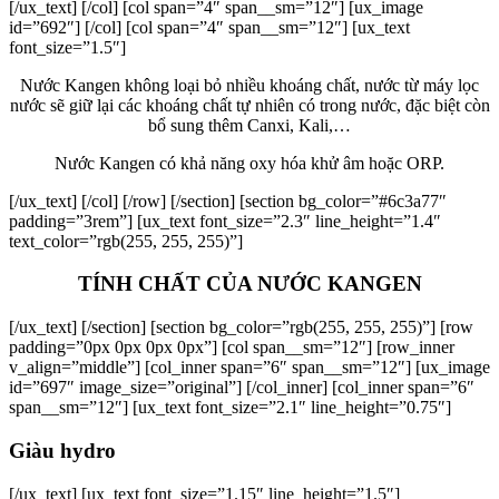
[/ux_text] [/col] [col span=”4″ span__sm=”12″] [ux_image
id=”692″] [/col] [col span=”4″ span__sm=”12″] [ux_text
font_size=”1.5″]
Nước Kangen không loại bỏ nhiều khoáng chất, nước từ máy lọc
nước sẽ giữ lại các khoáng chất tự nhiên có trong nước, đặc biệt còn
bổ sung thêm Canxi, Kali,…
Nước Kangen có khả năng oxy hóa khử âm hoặc ORP.
[/ux_text] [/col] [/row] [/section] [section bg_color=”#6c3a77″
padding=”3rem”] [ux_text font_size=”2.3″ line_height=”1.4″
text_color=”rgb(255, 255, 255)”]
TÍNH CHẤT CỦA NƯỚC KANGEN
[/ux_text] [/section] [section bg_color=”rgb(255, 255, 255)”] [row
padding=”0px 0px 0px 0px”] [col span__sm=”12″] [row_inner
v_align=”middle”] [col_inner span=”6″ span__sm=”12″] [ux_image
id=”697″ image_size=”original”] [/col_inner] [col_inner span=”6″
span__sm=”12″] [ux_text font_size=”2.1″ line_height=”0.75″]
Giàu hydro
[/ux_text] [ux_text font_size=”1.15″ line_height=”1.5″]