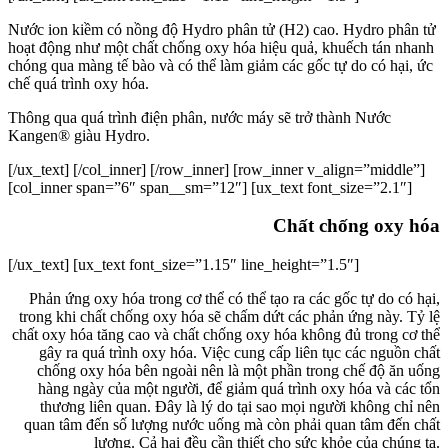
Nước ion kiềm có nồng độ Hydro phân tử (H2) cao. Hydro phân tử
hoạt động như một chất chống oxy hóa hiệu quả, khuếch tán nhanh
chóng qua màng tế bào và có thể làm giảm các gốc tự do có hại, ức
chế quá trình oxy hóa.
Thông qua quá trình điện phân, nước máy sẽ trở thành Nước
Kangen® giàu Hydro.
[/ux_text] [/col_inner] [/row_inner] [row_inner v_align=”middle”]
[col_inner span=”6″ span__sm=”12″] [ux_text font_size=”2.1″]
Chất chống oxy hóa
[/ux_text] [ux_text font_size=”1.15″ line_height=”1.5″]
Phản ứng oxy hóa trong cơ thể có thể tạo ra các gốc tự do có hại,
trong khi chất chống oxy hóa sẽ chấm dứt các phản ứng này. Tỷ lệ
chất oxy hóa tăng cao và chất chống oxy hóa không đủ trong cơ thể
gây ra quá trình oxy hóa. Việc cung cấp liên tục các nguồn chất
chống oxy hóa bên ngoài nên là một phần trong chế độ ăn uống
hàng ngày của một người, để giảm quá trình oxy hóa và các tổn
thương liên quan. Đây là lý do tại sao mọi người không chỉ nên
quan tâm đến số lượng nước uống mà còn phải quan tâm đến chất
lượng. Cả hai đều cần thiết cho sức khỏe của chúng ta.