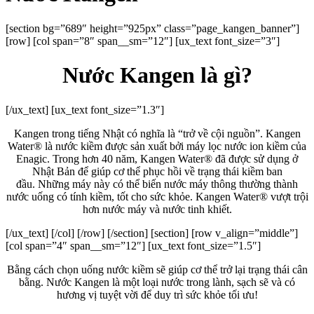
[section bg=”689″ height=”925px” class=”page_kangen_banner”]
[row] [col span=”8″ span__sm=”12″] [ux_text font_size=”3″]
Nước Kangen là gì?
[/ux_text] [ux_text font_size=”1.3″]
Kangen trong tiếng Nhật có nghĩa là “trở về cội nguồn”. Kangen
Water® là nước kiềm được sản xuất bởi máy lọc nước ion kiềm của
Enagic. Trong hơn 40 năm, Kangen Water® đã được sử dụng ở
Nhật Bản để giúp cơ thể phục hồi về trạng thái kiềm ban
đầu. Những máy này có thể biến nước máy thông thường thành
nước uống có tính kiềm, tốt cho sức khỏe. Kangen Water® vượt trội
hơn nước máy và nước tinh khiết.
[/ux_text] [/col] [/row] [/section] [section] [row v_align=”middle”]
[col span=”4″ span__sm=”12″] [ux_text font_size=”1.5″]
Bằng cách chọn uống nước kiềm sẽ giúp cơ thể trở lại trạng thái cân
bằng.
Nước Kangen là một loại nước trong lành, sạch sẽ và có
hương vị tuyệt vời để duy trì sức khỏe tối ưu!