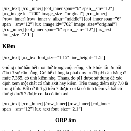
[/ux_text] [/col_inner] [col_inner span=”6″ span__sm=”12″]
[ux_image id=”700″ image_size=”original”] [/col_inner]
[/row_inner] [row_inner v_align=”middle”] [col_inner span=”6″
span__sm=”12″] [ux_image id=”702″ image_size=”original”]
[/col_inner] [col_inner span=”6″ span__sm=”12″] [ux_text
font_size=”2.1″]
Kiềm
[/ux_text] [ux_text font_size=”1.15″ line_height=”1.5″]
Giống như hầu hết mọi thứ trong cuộc sống, sức khỏe tối ưu bắt
đầu từ sự cân bằng. Cơ thể chúng ta phải duy trì độ pH cân bằng ở
mức 7,365, có tính kiềm nhẹ. Thang đo pH được sử dụng để xác
định xem một chất có tính axit hay kiềm. Trên thang điểm này 7,0 là
trung tính. Bất cứ thứ gì trên 7 được coi là có tính kiềm và bất cứ
thứ gì dưới 7 được coi là có tính axit.
[/ux_text] [/col_inner] [/row_inner] [row_inner] [col_inner
span__sm=”12″] [ux_text font_size=”2.1″]
ORP âm